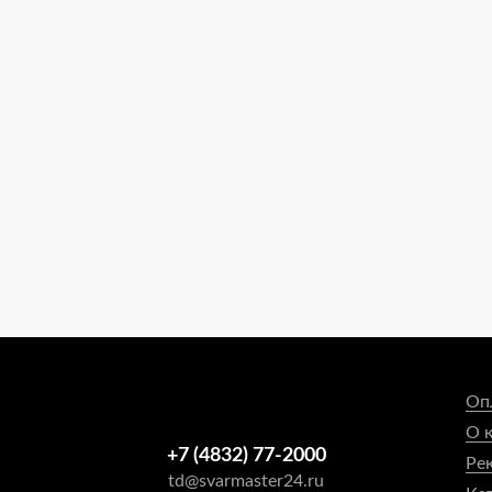
Оп
О 
+7 (4832) 77-2000
Ре
td@svarmaster24.ru