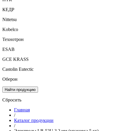
КЕДР
Nittetsu
Kobelco
Технотрон
ESAB
GCE KRASS
Castolin Eutectic
Оберон
Найти продукцию
Сбросить
Главная
/
Каталог продукции
/
Электроды LB-52U 3,2 мм (упаковка 5 кг)