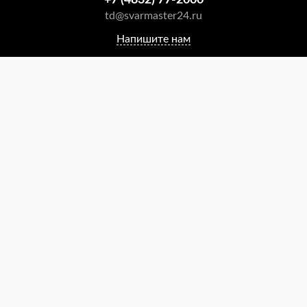
+7 (4832) 77-2000
td@svarmaster24.ru
Напишите нам
Оплата
О компании
Реквизиты компании
Каталог продукции
Производители
Как купить
Доставка
Политика возвратов
Политика конфиденциальности
Пользовательское соглашение
Личный кабинет