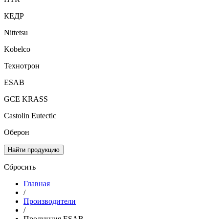
КЕДР
Nittetsu
Kobelco
Технотрон
ESAB
GCE KRASS
Castolin Eutectic
Оберон
Найти продукцию
Сбросить
Главная
/
Производители
/
Продукция ESAB